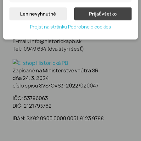
Prihlásiť sa
Môj profil
Len nevyhnutné
Prijať všetko
Vytvoriť účet
Prejsť na stránku Podrobne o cookies
KONTAKT
E-mail: info@historickapb.sk
Tel.: 0949 634 (dva štyri šesť)
Zapísané na Ministerstve vnútra SR
dňa 24. 3. 2024
číslo spisu SVS-OVS3-2022/020047
IČO: 53796063
DIČ: 2121793762
IBAN: SK92 0900 0000 0051 9123 9788