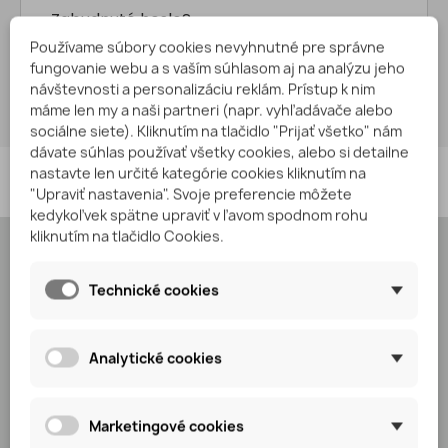
Zabudnuté heslo?
Používame súbory cookies nevyhnutné pre správne
fungovanie webu a s vaším súhlasom aj na analýzu jeho
Si tu nový/á?
návštevnosti a personalizáciu reklám. Prístup k nim
Vytvor si svoje konto.
máme len my a naši partneri (napr. vyhľadávače alebo
sociálne siete). Kliknutím na tlačidlo "Prijať všetko" nám
dávate súhlas používať všetky cookies, alebo si detailne
nastavte len určité kategórie cookies kliknutím na
"Upraviť nastavenia". Svoje preferencie môžete
kedykoľvek spätne upraviť v ľavom spodnom rohu
kliknutím na tlačidlo Cookies.
NÁŠ OBCHOD
Zásady ochrany osobných údajov
Technické cookies
Obchodné podmienky
Reklamačný poriadok
Ako to funguje?
Analytické cookies
Kontaktujte nás
Miesta vyzdvihnutia
Marketingové cookies
MÔJ ÚČET